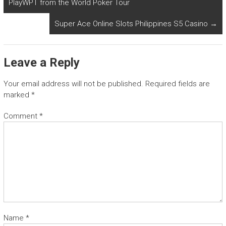
PlayWPT from the World Poker Tour
Super Ace Online Slots Philippines S5 Casino
→
Leave a Reply
Your email address will not be published.
Required fields are
marked
*
Comment
*
Name
*