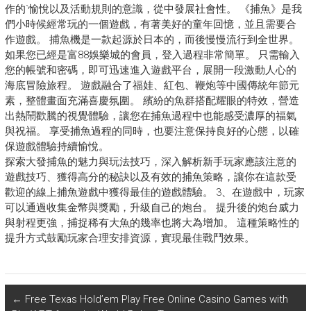
作的`愉悅以及活動規則的意識，從中發展社會性。 《捕魚》是我
們小時候經常玩的一個遊戲，有著美好的童年回憶，並且需要合
作遊戲。 捕魚機是一款起源於日本的，而後慢慢流行到全世界。
如果您已經是富88娛樂城的會員，登入過程非常簡單。 只需輸入
您的帳號和密碼，即可迅速進入遊戲平台，展開一段激動人心的
海底冒險旅程。 遊戲融合了福娃、紅包、鞭炮等中國傳統年節元
素，整體畫面充滿喜慶氛圍。 繽紛的魚群搭配耀眼的特效，營造
出熱鬧歡騰的視覺體驗，讓您在捕魚過程中也能感受濃厚的福氣
與祝福。 享受捕魚過程的同時，也要注意保持良好的心態，以確
保遊戲體驗持續愉悅。
探索大發捕魚的魅力與玩法技巧，深入解析新手玩家應該注意的
遊戲技巧、獲得高分的秘訣以及有效的捕魚策略，讓你在這款受
歡迎的線上捕魚遊戲中獲得最佳的遊戲體驗。 3、在遊戲中，玩家
可以通過收集金幣與獎勵，升級自己的炮台。 提升後的炮台威力
與射程更強，捕捉稀有大魚的幾率也將大為增加。 這種策略性的
提升方式鼓勵玩家合理安排資源，實現最佳戰鬥效果。
←
Free Texas Hold’em Play Free Online Casino Games with