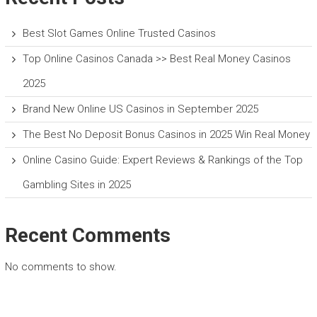
Best Slot Games Online Trusted Casinos
Top Online Casinos Canada >> Best Real Money Casinos
2025
Brand New Online US Casinos in September 2025
The Best No Deposit Bonus Casinos in 2025 Win Real Money
Online Casino Guide: Expert Reviews & Rankings of the Top
Gambling Sites in 2025
Recent Comments
No comments to show.