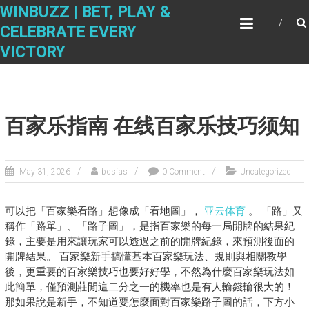
Skip
WINBUZZ | BET, PLAY &
to
CELEBRATE EVERY
content
VICTORY
百家乐指南 在线百家乐技巧须知
May 31, 2026
bdsfas
0 Comment
Uncategorized
可以把「百家樂看路」想像成「看地圖」，
亚云体育
。 「路」又
稱作「路單」、「路子圖」，是指百家樂的每一局開牌的結果紀
錄，主要是用來讓玩家可以透過之前的開牌紀錄，來預測後面的
開牌結果。 百家樂新手搞懂基本百家樂玩法、規則與相關教學
後，更重要的百家樂技巧也要好好學，不然為什麼百家樂玩法如
此簡單，僅預測莊閒這二分之一的機率也是有人輸錢輸很大的！
那如果說是新手，不知道要怎麼面對百家樂路子圖的話，下方小