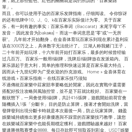
果，紙上那些藍色、紅色的圈圈就是我們所謂的「百家樂路
單」。
而且，你可以使用手边的百家乐发牌指南，仔细阅读。 令你惊讶
的还有纸牌中10、J、Q、k在百家乐实际值计为零。 关于百家
乐，有一则有趣的事实：百家乐单词（Baccarat）末尾字母“t”不
发音 – 因此发音为[bakaʀa] – 而这一单词意思是“零”或“一无所
获”。 几年前才开始翻身，在金喜体育玩百家乐到现在累计盈利应
该在3000万之上，具体数字无法统计了。 江湖人称我赌门王子，
二十年前开始玩球，十六年前开始打百家乐，最多的时候曾经输
过几百万。 百家乐一般用8副牌，洗牌后8副牌放在发派箱内。 百
家乐源起于意大利，简单的推理和快速运算是百家乐最大特点，
因而从十九世纪即为广受欢迎的扑克游戏。 Home » 金喜体育在
线游戏 » 百家乐指南 – 在线百家乐技巧须知
不過傳統百家樂中莊家賠率要略低於閒家，因此在實戰中還需要
搭配好投注攻略與風險控管，並不是下莊就比較好。 百家樂在一
般狀態下，一局會使用8副牌，共計416張牌，遊戲開始前荷官會
隨機插入1張「分斷卡」目的是防止算牌，接著才會開始洗牌，當
發牌發到出現分斷卡時就是本次最後一局，防止玩家算牌。 錢盈
娛樂城持續推出更多好康優惠與不踩雷的百家樂技巧教學，讓您
在娛樂城百家樂中也能長期穩定獲利，遊戲體驗越來越好！ 百家
樂連勝挑戰賽獎金8888、每日存款即可領取簽到彩金、USDT娛樂