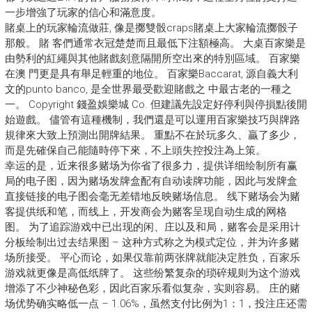
一步增強了玩家的信心和滿意度​。
賭桌上的玩家輪流做莊, 像是擲雙骰craps賭桌上⼤家輪流擲骰⼦
那般。 賭 客們通常⾐冠楚楚⽽且最低下注額極⾼。 ⼤桌百家樂是
由勢利的紅繩與其他賭戲刻意隔開所空出來的特別區域。 百家樂
在澳 ⾨更是具有舉⾜輕重的地位。 百家樂Baccarat, 源⾃義⼤利
⽂的punto banco, 是全世界最受歡迎賭戲之 中最古⽼的⼀種之
⼀。 Copyright 錢盈娛樂城 Co. 但建議先設定好停利與停損點後開
始遊戲。 儘管有這種機制，我們還是可以運用百家樂技巧與牌路
規律來大致上預測出開牌結果。 重點不在於玩多久、贏了多少，
而是先確保自己能隨時停下來，不上頭失控投注為上策。
幸运的是，近来很多赌场为你省了很多力，提供详细绘制所有赢
局的电子图，因为赌场发牌盒配有自动读牌功能，因此与发牌盒
直接链接的电子图会毫无差错地反映赌场信息。 线下赌场会为赌
客提供纸和笔，而线上，开发商会为赌客呈现自动生成的网格
图。 为了追踪游戏中已出现的闲、庄以及和局，赌客会是采用计
分板绘制出过去结果图 – 这种方式称之为模式定位，并为许多赌
场所接受。 平心而论，如果仅靠前两张牌就能决定胜负，百家乐
游戏就更像是高低纸牌了。 这些纷繁复杂的琐碎规则为这个游戏
增添了不少神秘色彩，因此百家乐看似复杂，实则容易。 庄的赌
场优势确实略低一点 – 1.06%，虽然支付比例为1：1，投注庄还需