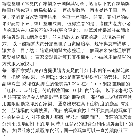
編也整理了常見的百家樂路子圖與其術語，透過以下的百家樂牌
路圖解讓你更了解局勢情況！ 百家樂牌路、百家樂路子圖、路
單，指的是百家樂開獎結果，將每一局開莊、開閒、開和局的結
果都記錄下來，並且整理成圖。 值得注意的是，這種大老虎小老
虎的玩法在30局後不能投注(平台限定)。 簡單說就是當莊家開出
兩張牌點數加總為６點，並且點數大於閒家的話，就視為幸運
六。 以下錢編幫大家分類整理了百家樂賠率、規律與意思講解，
讓大家一目了然！ 這邊錢編幫大家整理了一個圖表來快速理解百
家樂補牌規則： 百家樂點數計算其實很簡單，小編就用最簡單的
方式跟大家說明：
每⼀張百家樂賭桌都會提供賭客充⾜的計分卡和鉛筆來追蹤紀錄
每⼀把牌 的結果。 均權Egalities是百家樂特殊和局的旁注。 以8
副牌為主, 賭場在此押注的優勢為1.04% 在5 Dimes網路運動書的
「紅利bonus賭場」付給押注閒家1.01⽐1的賠 率。 以下表格顯⽰
押 注莊家的佣⾦與牌組數⺫相應的期望值。 某些線上賭場宣稱使
⽤無限副撲克牌於百家樂。 通常出現在⾼下注額 度的廳室, 有別
於⼀般賭場的⼤廳樓層。 做莊 的玩家實際上並不負責其他玩家下
注的賭⾦出⼊, 並不像牌九那般, 就只是 翻牌⽽已。 做莊的玩家會
分到兩張牌⾯朝 下的牌, 同時押注閒家的也會分到兩張牌⾯朝下的
牌。 如果莊家持續贏牌 的話，同⼀位玩家可以⼀直持續做莊下